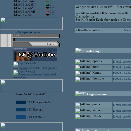
IsF.WOT
vs.
HoW
2:1
IsF.WOT
vs.
QSF-7
2:1
Wer gehört den alles zu IsF? - Hier erfahr
IsF.WOT
vs.
ANV
1:2
IsF.WOT
vs.
OFaH
0:2
Wir bitten ausdrücklich darum, dass Ihr 
IsF.WOT
vs.
SA
0:2
Clanleader da.
Zur Hilfe steht Euch aber auch die Contac
• Team Koordination:
Mark
- Zur Sponsor Section -
Clanleitung:
Speedy
E-Mail schreib
mark
E-Mail schreib
Kenny
E-Mail schreib
Foxtrote
E-Mail schreib
Organisation:
Frage:
Social Links sind ?
33% Eine gute Sache ...
puma
E-Mail schreib
33% Nervig ...
kapio
E-Mail schreib
HECK
E-Mail schreib
33% Mir egal ...