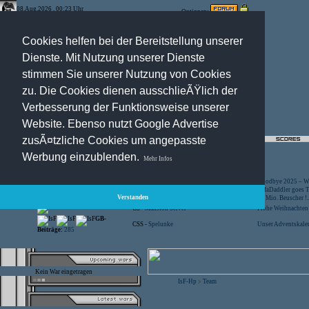
08.Aug.2026 , 00:23 Uhr
Optionen:
Cookies helfen bei der Bereitstellung unserer
Dienste. Mit Nutzung unserer Dienste
stimmen Sie unserer Nutzung von Cookies
zu. Die Cookies dienen ausschlieÃŸlich der
Verbesserung der Funktionsweise unserer
Website. Ebenso nutzt Google Advertise
zusÃ¤tzliche Cookies um angepasste
Registration
-
Suche
Werbung einzublenden.
Mehr Infos
Besucher:
44436960
CS -
SniperWar Server
Goodbye 2025 – Wi
Gespielte Wars:
803
TF2 -
by Server-United.de
SofaDaddler goes T.
Verstanden
User online:
23
CS -
FunYard
40 Mio. Beuscher !..
Benutzer:
618
CS -
Mansion Server
Frohe Weihnachten!
GB-
CSS -
Spelunke
Unser Adventskalen
Beiträge:
285
Kein War eingetragen
IsF-Hp
Team
>