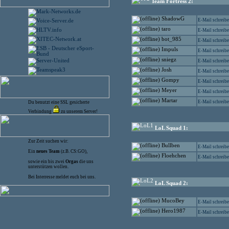
Team Fortress 2:
ShadowG
E-Mail schreib
taro
E-Mail schreib
bot_985
E-Mail schreib
Impuls
E-Mail schreib
sniegz
E-Mail schreib
Josh
E-Mail schreib
Gompy
E-Mail schreib
Meyer
E-Mail schreib
Martar
E-Mail schreib
Du benutzt eine SSL gesicherte
Verbindung
zu unserem Server!
LoL Squad 1:
Zur Zeit suchen wir:
Bullben
E-Mail schreib
Ein
neues Team
(z.B. CS:GO),
Floehchen
E-Mail schreib
sowie ein bis zwei
Orgas
die uns
unterstützen wollen.
Bei Interresse meldet euch bei uns.
LoL Squad 2:
MucoBey
E-Mail schreib
Hero1987
E-Mail schreib