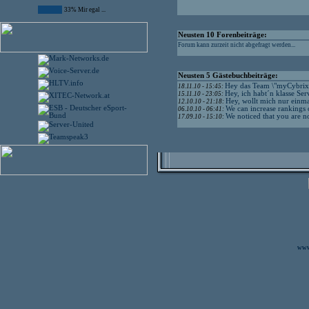
33% Mir egal ...
Neusten 10 Forenbeiträge:
Forum kann zurzeit nicht abgefragt werden...
Neusten 5 Gästebuchbeiträge:
Hey das Team \"myCybrix\"
18.11.10 - 15:45:
Hey, ich habt´n klasse Serv
15.11.10 - 23:05:
Hey, wollt mich nur einma
12.10.10 - 21:18:
We can increase rankings o
06.10.10 - 06:41:
We noticed that you are no
17.09.10 - 15:10:
www.