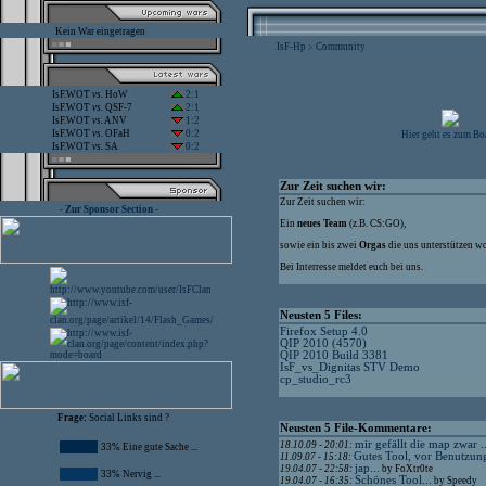
Kein War eingetragen
IsF-Hp
Community
>
IsF.WOT
vs.
HoW
2:1
IsF.WOT
vs.
QSF-7
2:1
IsF.WOT
vs.
ANV
1:2
IsF.WOT
vs.
OFaH
0:2
Hier geht es zum Bo
IsF.WOT
vs.
SA
0:2
Zur Zeit suchen wir:
Zur Zeit suchen wir:
- Zur Sponsor Section -
Ein
neues Team
(z.B. CS:GO),
sowie ein bis zwei
Orgas
die uns unterstützen wo
Bei Interresse meldet euch bei uns.
Neusten 5 Files:
Firefox Setup 4.0
QIP 2010 (4570)
QIP 2010 Build 3381
IsF_vs_Dignitas STV Demo
cp_studio_rc3
Frage:
Social Links sind ?
Neusten 5 File-Kommentare:
mir gefällt die map zwar ..
18.10.09 - 20:01:
33% Eine gute Sache ...
Gutes Tool, vor Benutzung
11.09.07 - 15:18:
jap...
19.04.07 - 22:58:
by FoXtr0te
33% Nervig ...
Schönes Tool...
19.04.07 - 16:35:
by Speedy