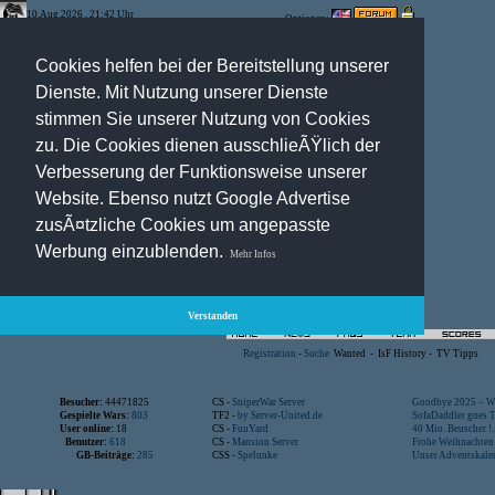
10.Aug.2026 , 21:42 Uhr
Optionen:
Cookies helfen bei der Bereitstellung unserer
Dienste. Mit Nutzung unserer Dienste
stimmen Sie unserer Nutzung von Cookies
zu. Die Cookies dienen ausschlieÃŸlich der
Verbesserung der Funktionsweise unserer
Website. Ebenso nutzt Google Advertise
zusÃ¤tzliche Cookies um angepasste
Werbung einzublenden.
Mehr Infos
Verstanden
Registration
-
Suche
Wanted
-
IsF History
-
TV Tipps
Besucher:
44471825
CS -
SniperWar Server
Goodbye 2025 – Wi
Gespielte Wars:
803
TF2 -
by Server-United.de
SofaDaddler goes T.
User online:
18
CS -
FunYard
40 Mio. Beuscher !..
Benutzer:
618
CS -
Mansion Server
Frohe Weihnachten!
GB-Beiträge:
285
CSS -
Spelunke
Unser Adventskalen