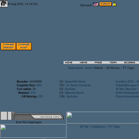
09.Aug.2026 , 14:14 Uhr
Optionen:
Registration
-
Suche
Wanted
-
IsF History
-
TV Tipps
Besucher:
44458690
CS -
SniperWar Server
Goodbye 2025 – Wi
Gespielte Wars:
803
TF2 -
by Server-United.de
SofaDaddler goes T.
User online:
24
CS -
FunYard
40 Mio. Beuscher !..
Benutzer:
618
CS -
Mansion Server
Frohe Weihnachten!
GB-Beiträge:
285
CSS -
Spelunke
Unser Adventskalen
Kein War eingetragen
IsF-Hp
Community
TV Tipps
>
>