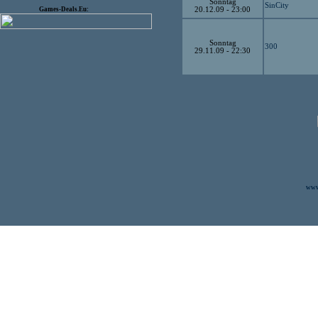
Sonntag
SinCity
Games-Deals.Eu:
20.12.09 - 23:00
Sonntag
300
29.11.09 - 22:30
www.