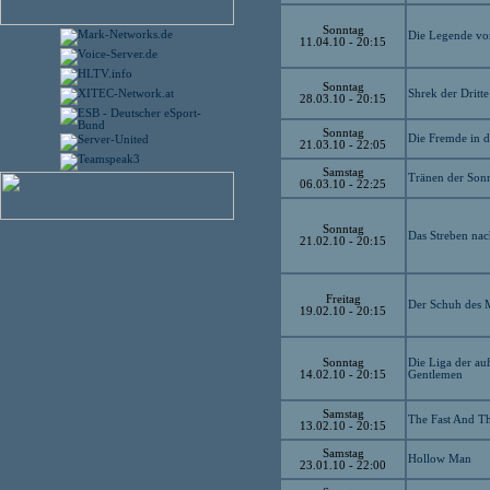
Sonntag
Die Legende vo
11.04.10 - 20:15
Sonntag
Shrek der Dritte
28.03.10 - 20:15
Sonntag
Die Fremde in d
21.03.10 - 22:05
Samstag
Tränen der Son
06.03.10 - 22:25
Sonntag
Das Streben na
21.02.10 - 20:15
Freitag
Der Schuh des M
19.02.10 - 20:15
Sonntag
Die Liga der a
14.02.10 - 20:15
Gentlemen
Samstag
The Fast And Th
13.02.10 - 20:15
Samstag
Hollow Man
23.01.10 - 22:00