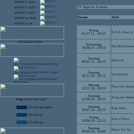
2:1
IsF.WOT
vs.
HoW
2:1
TV Tipps by Foxtrote
IsF.WOT
vs.
QSF-7
1:2
IsF.WOT
vs.
ANV
Datum:
Titel:
0:2
IsF.WOT
vs.
OFaH
0:2
IsF.WOT
vs.
SA
Freitag
D.O.A: Dead or 
01.07.11 - 20:15
- Zur Sponsor Section -
Donnerstag
Das Beste komm
30.06.11 - 20:15
Sonntag
Hancock
09.01.11 - 20:15
Sonntag
Verwünscht
28.11.10 - 20:15
Montag
Fluch der Karib
15.11.10 - 20:15
Sonntag
Krieg der Welte
12.09.10 - 20:15
Frage:
Social Links sind ?
Sonntag
33% Eine gute Sache ...
Easy Rider
18.07.10 - 20:15
33% Nervig ...
Freitag
End of Days
18.06.10 - 22:15
33% Mir egal ...
Sonntag
Shoot 'Em Up
09.05.10 - 23:00